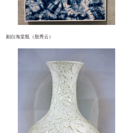
剔白海棠瓶（殷秀云）