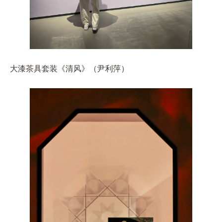
大漆茶具套装《清风》（尹利萍）