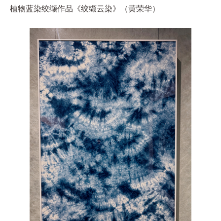
植物蓝染绞缬作品《绞缬云染》（黄荣华）