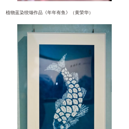
植物蓝染绞缬作品《年年有鱼》（黄荣华）