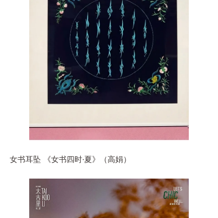
女书耳坠 《女书四时·夏》（高娟）